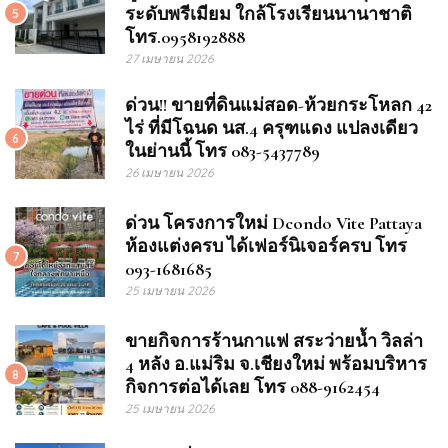
ระดับพรีเมียม ใกล้โรงเรียนนานาชาติ
5
โทร.0958192888
27 เมษายน 2026
ด่วน!! ขายที่ดินแม่สอด-ห้วยกระโหลก 42
ไร่ ที่มีโฉนด นส.4 ครุฑแดง แปลงเดียว
6
ในย่านนี้ โทร 083-5437789
26 เมษายน 2026
ด่วน โครงการใหม่ Dcondo Vite Pattaya
ห้องแต่งครบ ได้เฟอร์นิเจอร์ครบ โทร
7
093-1681685
25 เมษายน 2026
ขายกิจการร้านกาแฟ สระว่ายน้ำ วิลล่า
4 หลัง อ.แม่ริม จ.เชียงใหม่ พร้อมบริหาร
8
กิจการต่อได้เลย โทร 088-9162454
25 เมษายน 2026