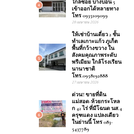
ใกล้ซอย บางบอน 5
4
เข้าออกได้หลายทาง
โทร 0935109099
28 เมษายน 2026
ให้เช่าบ้านเดี่ยว 2 ชั้น
ทำเลเกาะแก้ว ภูเก็ต
พื้นที่กว้างขวาง ใน
สังคมคุณภาพระดับ
5
พรีเมียม ใกล้โรงเรียน
นานาชาติ
โทร.0958192888
27 เมษายน 2026
ด่วน!! ขายที่ดิน
แม่สอด-ห้วยกระโหล
ก 42 ไร่ ที่มีโฉนด นส.4
ครุฑแดง แปลงเดียว
6
ในย่านนี้ โทร 083-
5437789