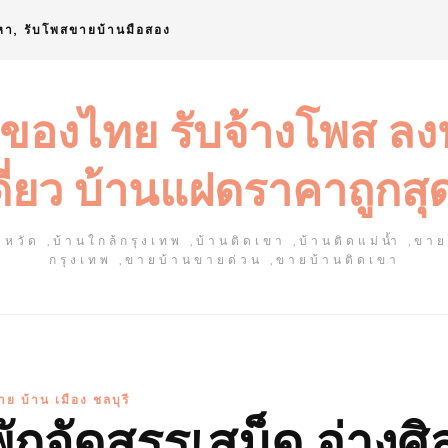
หา, รับโพสขายบ้านมือสอง
 ของไทย รับจ้างโพส ล
ดี่ยว บ้านแฝดราคาถูกสุ
หวัด ,บ้านใกล้กรุงเทพ ,บ้านติดเขา ,บ้านติดแม่น้ำ ,ขา
กรุงเทพ ,ขายบ้านขายด่วน ,ขายบ้านติดเขา
าย บ้าน เมือง ชลบุรี
ักจัดสรรเสม็ด อ่างศิ