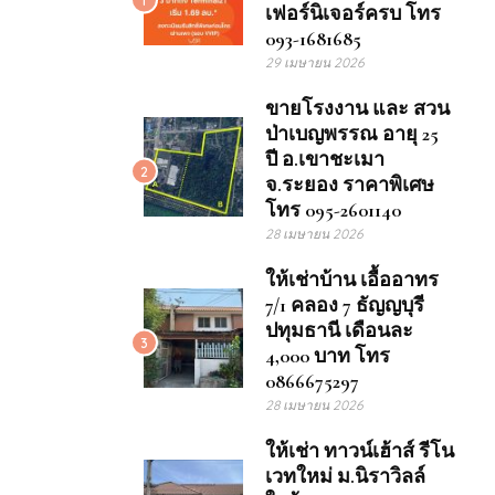
เฟอร์นิเจอร์ครบ โทร
093-1681685
29 เมษายน 2026
ขายโรงงาน และ สวน
ป่าเบญพรรณ อายุ 25
ปี อ.เขาชะเมา
2
จ.ระยอง ราคาพิเศษ
โทร 095-2601140
28 เมษายน 2026
ให้เช่าบ้าน เอื้ออาทร
7/1 คลอง 7 ธัญญบุรี
ปทุมธานี เดือนละ
3
4,000 บาท โทร
0866675297
28 เมษายน 2026
ให้เช่า ทาวน์เฮ้าส์ รีโน
เวทใหม่ ม.นิราวิลล์