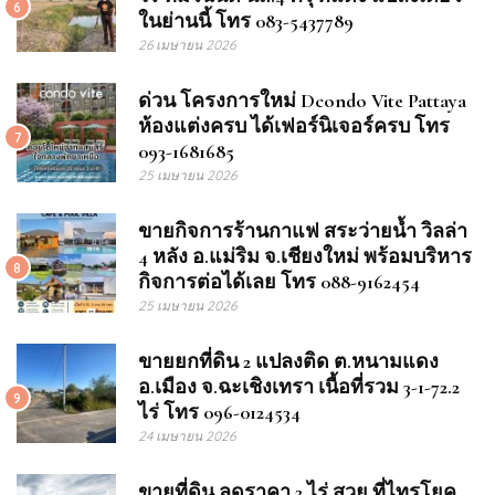
6
ในย่านนี้ โทร 083-5437789
26 เมษายน 2026
ด่วน โครงการใหม่ Dcondo Vite Pattaya
ห้องแต่งครบ ได้เฟอร์นิเจอร์ครบ โทร
7
093-1681685
25 เมษายน 2026
ขายกิจการร้านกาแฟ สระว่ายน้ำ วิลล่า
4 หลัง อ.แม่ริม จ.เชียงใหม่ พร้อมบริหาร
8
กิจการต่อได้เลย โทร 088-9162454
25 เมษายน 2026
ขายยกที่ดิน 2 แปลงติด ต.หนามแดง
อ.เมือง จ.ฉะเชิงเทรา เนื้อที่รวม 3-1-72.2
9
ไร่ โทร 096-0124534
24 เมษายน 2026
ขายที่ดิน ลดราคา 2 ไร่ สวย ที่ไทรโยค