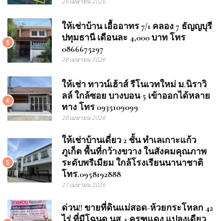
28 เมษายน 2026
ให้เช่าบ้าน เอื้ออาทร 7/1 คลอง 7 ธัญญบุรี
ปทุมธานี เดือนละ 4,000 บาท โทร
3
0866675297
28 เมษายน 2026
ให้เช่า ทาวน์เฮ้าส์ รีโนเวทใหม่ ม.นิราวิ
ลล์ ใกล้ซอย บางบอน 5 เข้าออกได้หลาย
4
ทาง โทร 0935109099
28 เมษายน 2026
ให้เช่าบ้านเดี่ยว 2 ชั้น ทำเลเกาะแก้ว
ภูเก็ต พื้นที่กว้างขวาง ในสังคมคุณภาพ
ระดับพรีเมียม ใกล้โรงเรียนนานาชาติ
5
โทร.0958192888
27 เมษายน 2026
ด่วน!! ขายที่ดินแม่สอด-ห้วยกระโหลก 42
ไร่ ที่มีโฉนด นส.4 ครุฑแดง แปลงเดียว