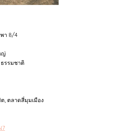
ูรพา 8/4
า
หญ่
ี ธรรมชาติ
สิต, ตลาดสี่มุมเมือง
N7