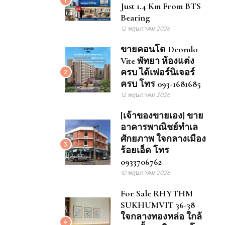
Just 1.4 Km From BTS
Bearing
12 พฤษภาคม 2026
ขายคอนโด Dcondo
Vite พัทยา ห้องแต่ง
ครบ ได้เฟอร์นิเจอร์
2
ครบ โทร 093-1681685
12 พฤษภาคม 2026
[เจ้าของขายเอง] ขาย
อาคารพาณิชย์ทำเล
ศักยภาพ ใจกลางเมือง
3
ร้อยเอ็ด โทร
0933706762
10 พฤษภาคม 2026
For Sale RHYTHM
SUKHUMVIT 36-38
ใจกลางทองหล่อ ใกล้
4