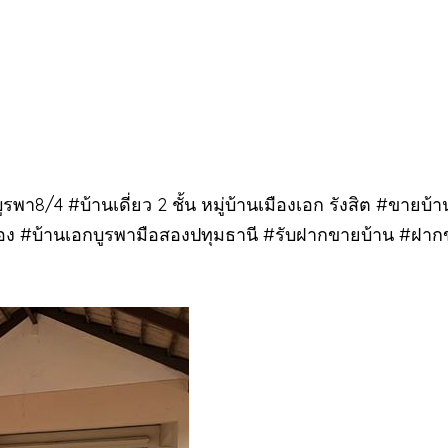
ูรพา8/4 #บ้านเดี่ยว 2 ชั้น หมู่บ้านเมืองเอก รังสิต #ขายบ้าน
กมือสอง #บ้านเอกบูรพามือสองปทุมธานี #รับฝากขายบ้าน #ฝา