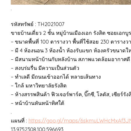
.
รหัสทรัพย์ : TH2021007
ขายบ้านเดี่ยว 2 ชั้น หมู่บ้านเมืองเอก รังสิต ซอยเอกบ
– ขนาดพื้นที่ 100 ตารางวา พื้นที่ใช้สอย 230 ตารางว
– มี 4 ห้องนอน 3 ห้องน้ำ ห้องรับแขก ห้องครัวขนาดใ
– มีสนามหน้าบ้านกับหลังบ้าน สภาพแวดล้อมอากาศด
– สงบร่มรื่น มีความเป็นส่วนตัว
– ทำเลดี มีถนนเข้าออกได้ หลายเส้นทาง
– ใกล้ มหาวิทยาลัยรังสิต
– ห้างสรรพสินค้า ฟิวเจอร์พาร์ค, บิ๊กซี, โลตัส, เซียร์รัง
– หน้าบ้านหันหน้าทิศใต้
.
แผนที่ :
https://goo.gl/maps/6skmuLWHcMxAf3J
13.9752308,100.596693