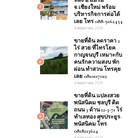
หลัง อ.แม่ริม
จ.เชียงใหม่ พร้อม
7
บริหารกิจการต่อได้
เลย โทร 088-9162454
8 พฤษภาคม 2026
ขายที่ดิน ลดราคา 2
ไร่ สวย ที่ไทรโยค
กาญจนบุรี เหมาะกับ
คนรักความสงบ พัก
8
ผ่อน ทำสวน โทรคุย
เลย 0810117012
8 พฤษภาคม 2026
ขายที่ดิน แปลงสวย
พนัสนิคม ชลบุรี ติด
ถนน 3 ด้าน 12-3-71 ไร่
ทำเลทอง ศุขประยูร-
9
พนัสนิคม โทร
0818213624
8 พฤษภาคม 2026