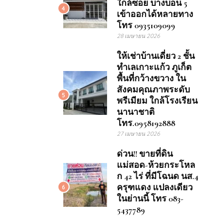
ใกล้ซอย บางบอน 5
4
เข้าออกได้หลายทาง
โทร 0935109099
28 เมษายน 2026
ให้เช่าบ้านเดี่ยว 2 ชั้น
ทำเลเกาะแก้ว ภูเก็ต
พื้นที่กว้างขวาง ใน
สังคมคุณภาพระดับ
5
พรีเมียม ใกล้โรงเรียน
นานาชาติ
โทร.0958192888
27 เมษายน 2026
ด่วน!! ขายที่ดิน
แม่สอด-ห้วยกระโหล
ก 42 ไร่ ที่มีโฉนด นส.4
ครุฑแดง แปลงเดียว
6
ในย่านนี้ โทร 083-
5437789