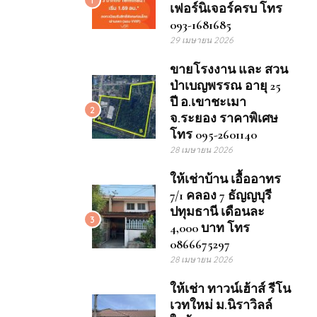
เฟอร์นิเจอร์ครบ โทร
093-1681685
29 เมษายน 2026
ขายโรงงาน และ สวน
ป่าเบญพรรณ อายุ 25
ปี อ.เขาชะเมา
2
จ.ระยอง ราคาพิเศษ
โทร 095-2601140
28 เมษายน 2026
ให้เช่าบ้าน เอื้ออาทร
7/1 คลอง 7 ธัญญบุรี
ปทุมธานี เดือนละ
3
4,000 บาท โทร
0866675297
28 เมษายน 2026
ให้เช่า ทาวน์เฮ้าส์ รีโน
เวทใหม่ ม.นิราวิลล์