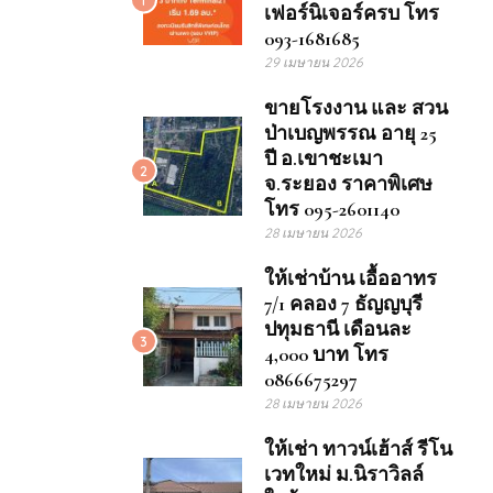
เฟอร์นิเจอร์ครบ โทร
093-1681685
29 เมษายน 2026
ขายโรงงาน และ สวน
ป่าเบญพรรณ อายุ 25
ปี อ.เขาชะเมา
2
จ.ระยอง ราคาพิเศษ
โทร 095-2601140
28 เมษายน 2026
ให้เช่าบ้าน เอื้ออาทร
7/1 คลอง 7 ธัญญบุรี
ปทุมธานี เดือนละ
3
4,000 บาท โทร
0866675297
28 เมษายน 2026
ให้เช่า ทาวน์เฮ้าส์ รีโน
เวทใหม่ ม.นิราวิลล์