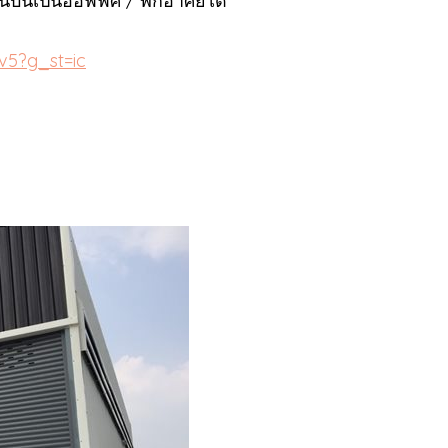
ชั้นบนเป็นออฟฟิศ / พักอาศัยได้
v5?g_st=ic