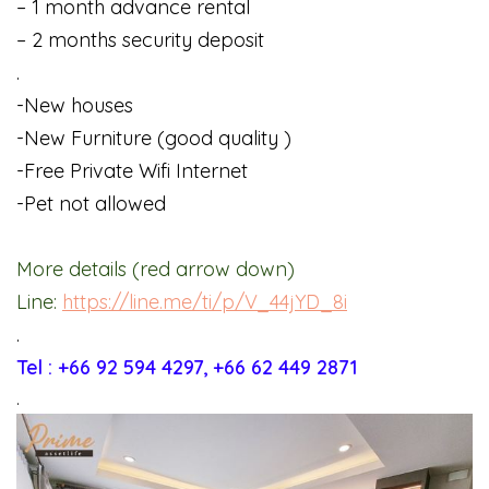
– 1 month advance rental
– 2 months security deposit
.
-New houses
-New Furniture (good quality )
-Free Private Wifi Internet
-Pet not allowed
More details (red arrow down)
Line:
https://line.me/ti/p/V_44jYD_8i
.
Tel : +66 92 594 4297, +66 62 449 2871
.