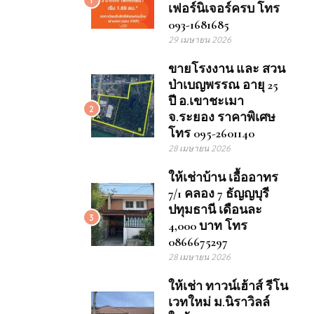
เฟอร์นิเจอร์ครบ โทร
093-1681685
29 เมษายน 2026
ขายโรงงาน และ สวน
ป่าเบญพรรณ อายุ 25
ปี อ.เขาชะเมา
2
จ.ระยอง ราคาพิเศษ
โทร 095-2601140
28 เมษายน 2026
ให้เช่าบ้าน เอื้ออาทร
7/1 คลอง 7 ธัญญบุรี
ปทุมธานี เดือนละ
3
4,000 บาท โทร
0866675297
28 เมษายน 2026
ให้เช่า ทาวน์เฮ้าส์ รีโน
เวทใหม่ ม.นิราวิลล์