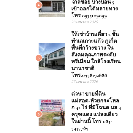
ใกล้ซอย บางบอน 5
4
เข้าออกได้หลายทาง
โทร 0935109099
28 เมษายน 2026
ให้เช่าบ้านเดี่ยว 2 ชั้น
ทำเลเกาะแก้ว ภูเก็ต
พื้นที่กว้างขวาง ใน
สังคมคุณภาพระดับ
5
พรีเมียม ใกล้โรงเรียน
นานาชาติ
โทร.0958192888
27 เมษายน 2026
ด่วน!! ขายที่ดิน
แม่สอด-ห้วยกระโหล
ก 42 ไร่ ที่มีโฉนด นส.4
ครุฑแดง แปลงเดียว
6
ในย่านนี้ โทร 083-
5437789