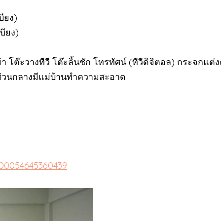
ียง)
บียง)
้า โต๊ะวางทีวี โต๊ะลิ้นชัก โทรทัศน์ (ทีวีดิจิตอล) กระจกแต่งต
ที่ส่วนกลางมีแม่บ้านทำความสะอาด
100054645360439