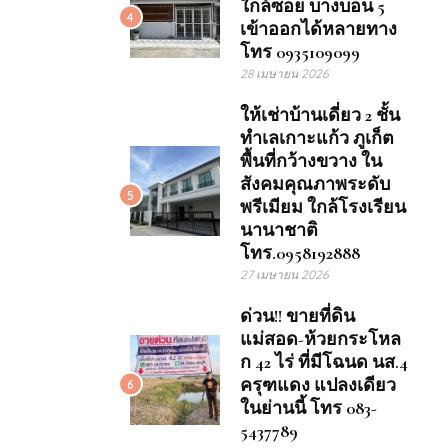
ใกล้ซอย บางบอน 5
4
เข้าออกได้หลายทาง
โทร 0935109099
28 เมษายน 2026
ให้เช่าบ้านเดี่ยว 2 ชั้น
ทำเลเกาะแก้ว ภูเก็ต
พื้นที่กว้างขวาง ใน
สังคมคุณภาพระดับ
5
พรีเมียม ใกล้โรงเรียน
นานาชาติ
โทร.0958192888
27 เมษายน 2026
ด่วน!! ขายที่ดิน
แม่สอด-ห้วยกระโหล
ก 42 ไร่ ที่มีโฉนด นส.4
ครุฑแดง แปลงเดียว
6
ในย่านนี้ โทร 083-
5437789