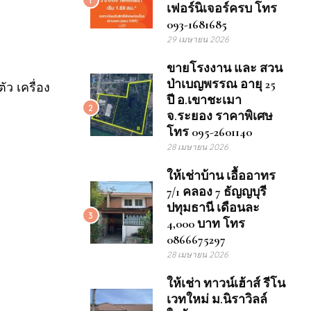
เฟอร์นิเจอร์ครบ โทร
093-1681685
29 เมษายน 2026
ขายโรงงาน และ สวน
ป่าเบญพรรณ อายุ 25
ัว เครื่อง
ปี อ.เขาชะเมา
2
จ.ระยอง ราคาพิเศษ
โทร 095-2601140
28 เมษายน 2026
ให้เช่าบ้าน เอื้ออาทร
7/1 คลอง 7 ธัญญบุรี
ปทุมธานี เดือนละ
3
4,000 บาท โทร
0866675297
28 เมษายน 2026
ให้เช่า ทาวน์เฮ้าส์ รีโน
เวทใหม่ ม.นิราวิลล์