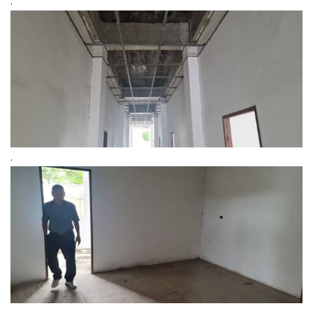
.
.
.