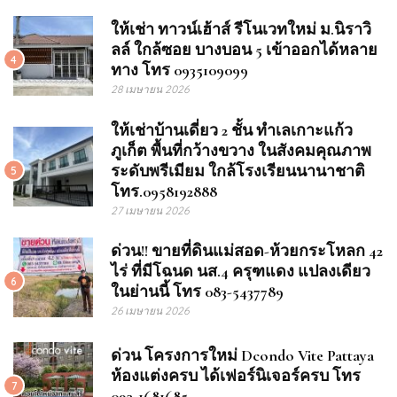
ให้เช่า ทาวน์เฮ้าส์ รีโนเวทใหม่ ม.นิราวิ
ลล์ ใกล้ซอย บางบอน 5 เข้าออกได้หลาย
4
ทาง โทร 0935109099
28 เมษายน 2026
ให้เช่าบ้านเดี่ยว 2 ชั้น ทำเลเกาะแก้ว
ภูเก็ต พื้นที่กว้างขวาง ในสังคมคุณภาพ
ระดับพรีเมียม ใกล้โรงเรียนนานาชาติ
5
โทร.0958192888
27 เมษายน 2026
ด่วน!! ขายที่ดินแม่สอด-ห้วยกระโหลก 42
ไร่ ที่มีโฉนด นส.4 ครุฑแดง แปลงเดียว
6
ในย่านนี้ โทร 083-5437789
26 เมษายน 2026
ด่วน โครงการใหม่ Dcondo Vite Pattaya
ห้องแต่งครบ ได้เฟอร์นิเจอร์ครบ โทร
7
093-1681685