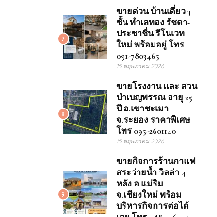
ขายด่วน บ้านเดี่ยว 3
ชั้น ทำเลทอง รัชดา-
ประชาชื่น รีโนเวท
7
ใหม่ พร้อมอยู่ โทร
091-7803465
15 พฤษภาคม 2026
ขายโรงงาน และ สวน
ป่าเบญพรรณ อายุ 25
ปี อ.เขาชะเมา
8
จ.ระยอง ราคาพิเศษ
โทร 095-2601140
15 พฤษภาคม 2026
ขายกิจการร้านกาแฟ
สระว่ายน้ำ วิลล่า 4
หลัง อ.แม่ริม
จ.เชียงใหม่ พร้อม
9
บริหารกิจการต่อได้