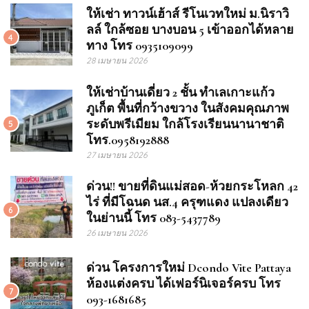
ให้เช่า ทาวน์เฮ้าส์ รีโนเวทใหม่ ม.นิราวิ
ลล์ ใกล้ซอย บางบอน 5 เข้าออกได้หลาย
4
ทาง โทร 0935109099
28 เมษายน 2026
ให้เช่าบ้านเดี่ยว 2 ชั้น ทำเลเกาะแก้ว
ภูเก็ต พื้นที่กว้างขวาง ในสังคมคุณภาพ
ระดับพรีเมียม ใกล้โรงเรียนนานาชาติ
5
โทร.0958192888
27 เมษายน 2026
ด่วน!! ขายที่ดินแม่สอด-ห้วยกระโหลก 42
ไร่ ที่มีโฉนด นส.4 ครุฑแดง แปลงเดียว
6
ในย่านนี้ โทร 083-5437789
26 เมษายน 2026
ด่วน โครงการใหม่ Dcondo Vite Pattaya
ห้องแต่งครบ ได้เฟอร์นิเจอร์ครบ โทร
7
093-1681685