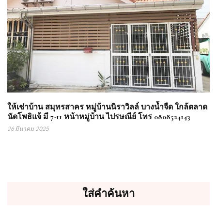
ให้เช่าบ้าน สมุทรสาคร หมู่บ้านนิราวิลล์ บางน้ำจืด ใกล้ตลาด
นัดโพธิแจ้ มี 7-11 หน้าหมู่บ้าน ไปรษณีย์ โทร 0808524143
26 มีนาคม 2025
ใส่คำค้นหา