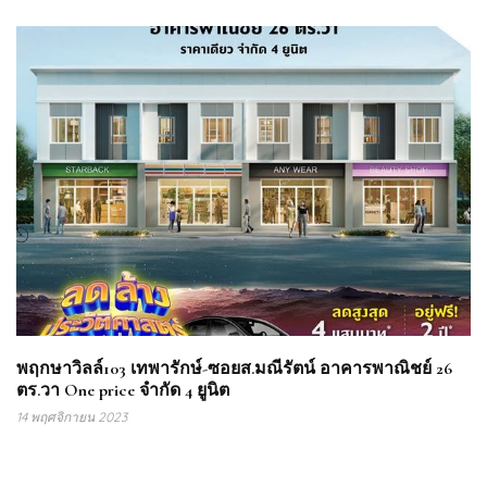
พฤกษาวิลล์103 เทพารักษ์-ซอยส.มณีรัตน์ อาคารพาณิชย์ 26
ตร.วา One price จำกัด 4 ยูนิต
14 พฤศจิกายน 2023