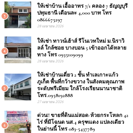
ให้เช่าบ้าน เอื้ออาทร 7/1 คลอง 7 ธัญญบุรี
ปทุมธานี เดือนละ 4,000 บาท โทร
3
0866675297
28 เมษายน 2026
ให้เช่า ทาวน์เฮ้าส์ รีโนเวทใหม่ ม.นิราวิ
ลล์ ใกล้ซอย บางบอน 5 เข้าออกได้หลาย
4
ทาง โทร 0935109099
28 เมษายน 2026
ให้เช่าบ้านเดี่ยว 2 ชั้น ทำเลเกาะแก้ว
ภูเก็ต พื้นที่กว้างขวาง ในสังคมคุณภาพ
ระดับพรีเมียม ใกล้โรงเรียนนานาชาติ
5
โทร.0958192888
27 เมษายน 2026
ด่วน!! ขายที่ดินแม่สอด-ห้วยกระโหลก 42
ไร่ ที่มีโฉนด นส.4 ครุฑแดง แปลงเดียว
6
ในย่านนี้ โทร 083-5437789