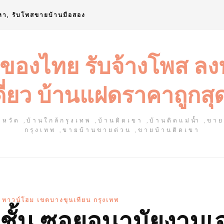
หา, รับโพสขายบ้านมือสอง
 ของไทย รับจ้างโพส ล
ดี่ยว บ้านแฝดราคาถูกสุ
หวัด ,บ้านใกล้กรุงเทพ ,บ้านติดเขา ,บ้านติดแม่น้ำ ,ขา
กรุงเทพ ,ขายบ้านขายด่วน ,ขายบ้านติดเขา
ส์ ทาวน์โฮม เขตบางขุนเทียน กรุงเทพ
3 ชั้น ซอยอนามัยงามเ