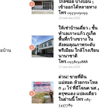
ใกล้ซอย บางบอน 5
4
เข้าออกได้หลายทาง
โทร 0935109099
28 เมษายน 2026
ให้เช่าบ้านเดี่ยว 2 ชั้น
ทำเลเกาะแก้ว ภูเก็ต
พื้นที่กว้างขวาง ใน
สังคมคุณภาพระดับ
5
ยบ้าน
พรีเมียม ใกล้โรงเรียน
นานาชาติ
โทร.0958192888
27 เมษายน 2026
ด่วน!! ขายที่ดิน
แม่สอด-ห้วยกระโหล
ก 42 ไร่ ที่มีโฉนด นส.4
ครุฑแดง แปลงเดียว
6
ในย่านนี้ โทร 083-
5437789