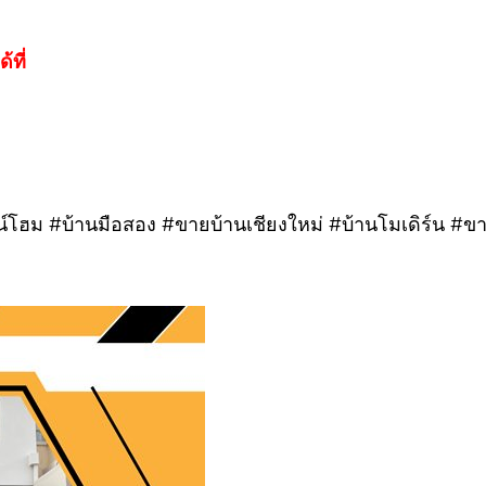
้ที่
ฮม #บ้านมือสอง #ขายบ้านเชียงใหม่ #บ้านโมเดิร์น #ขา