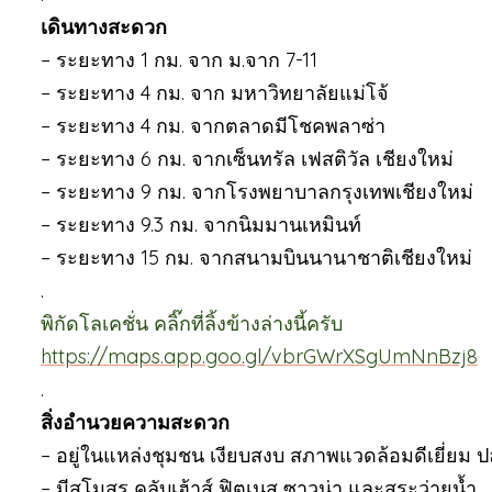
เดินทางสะดวก
– ระยะทาง 1 กม. จาก ม.จาก 7-11
– ระยะทาง 4 กม. จาก มหาวิทยาลัยแม่โจ้
– ระยะทาง 4 กม. จากตลาดมีโชคพลาซ่า
– ระยะทาง 6 กม. จากเซ็นทรัล เฟสติวัล เชียงใหม่
– ระยะทาง 9 กม. จากโรงพยาบาลกรุงเทพเชียงใหม่
– ระยะทาง 9.3 กม. จากนิมมานเหมินท์
– ระยะทาง 15 กม. จากสนามบินนานาชาติเชียงใหม่
.
พิกัดโลเคชั่น คลิ๊กที่ลิ้งข้างล่างนี้ครับ
https://maps.app.goo.gl/vbrGWrXSgUmNnBzj8
.
สิ่งอำนวยความสะดวก
– อยู่ในแหล่งชุมชน เงียบสงบ สภาพแวดล้อมดีเยี่ย
– มีสโมสร คลับเฮ้าส์ ฟิตเนส ซาวน่า และสระว่ายน้ำ