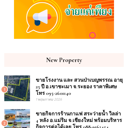
New Property
ขายโรงงาน และ สวนป่าเบญพรรณ อายุ
25 ปี อ.เขาชะเมา จ.ระยอง ราคาพิเศษ
1
โทร 095-2601140
1 พฤษภาคม 2026
ขายกิจการร้านกาแฟ สระว่ายน้ำ วิลล่า
4 หลัง อ.แม่ริม จ.เชียงใหม่ พร้อมบริหาร
2
กิจการต่อได้เลย โทร 088-9162454