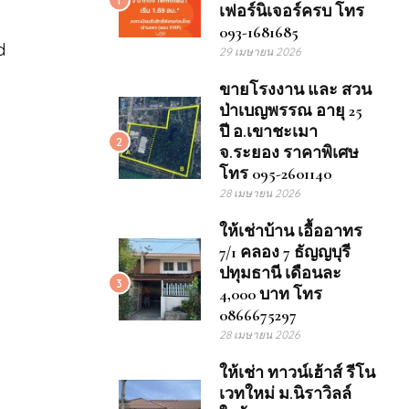
เฟอร์นิเจอร์ครบ โทร
093-1681685
d
29 เมษายน 2026
ขายโรงงาน และ สวน
ป่าเบญพรรณ อายุ 25
ปี อ.เขาชะเมา
2
จ.ระยอง ราคาพิเศษ
โทร 095-2601140
28 เมษายน 2026
ให้เช่าบ้าน เอื้ออาทร
7/1 คลอง 7 ธัญญบุรี
ปทุมธานี เดือนละ
3
4,000 บาท โทร
0866675297
28 เมษายน 2026
ให้เช่า ทาวน์เฮ้าส์ รีโน
เวทใหม่ ม.นิราวิลล์