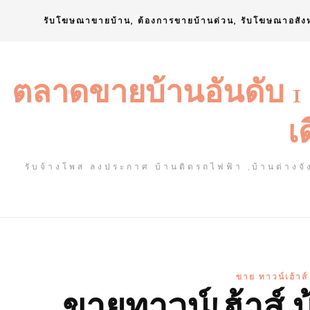
Skip
รับโฆษณาขายบ้าน, ต้องการขายบ้านด่วน, รับโฆษณาอสัง
to
content
ตลาดขายบ้านอันดับ 1
เ
รับจ้างโพส ลงประกาศ บ้านติดรถไฟฟ้า ,บ้านต่างจัง
ขาย ทาวน์เฮ้าส
ขายทาวน์เฮ้าส์ 