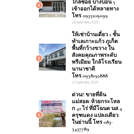
ใกล้ซอย บางบอน 5
4
เข้าออกได้หลายทาง
โทร 0935109099
28 เมษายน 2026
ให้เช่าบ้านเดี่ยว 2 ชั้น
ทำเลเกาะแก้ว ภูเก็ต
พื้นที่กว้างขวาง ใน
สังคมคุณภาพระดับ
5
พรีเมียม ใกล้โรงเรียน
นานาชาติ
โทร.0958192888
27 เมษายน 2026
ด่วน!! ขายที่ดิน
แม่สอด-ห้วยกระโหล
ก 42 ไร่ ที่มีโฉนด นส.4
ครุฑแดง แปลงเดียว
6
ในย่านนี้ โทร 083-
5437789