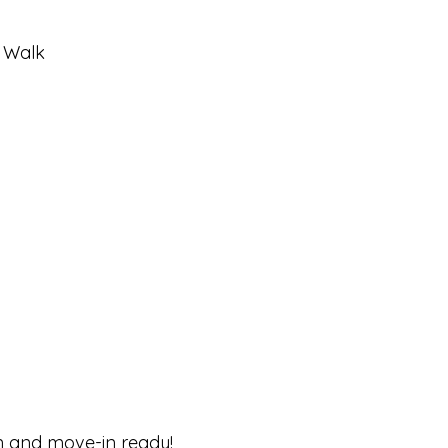
e Walk
n and move-in ready!